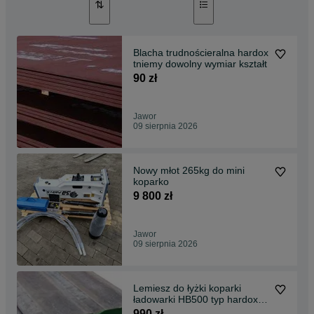
Blacha trudnościeralna hardox
tniemy dowolny wymiar kształt
90 zł
Jawor
09 sierpnia 2026
Nowy młot 265kg do mini
koparko
9 800 zł
Jawor
09 sierpnia 2026
Lemiesz do łyżki koparki
ładowarki HB500 typ hardox
40mm 1m
990 zł