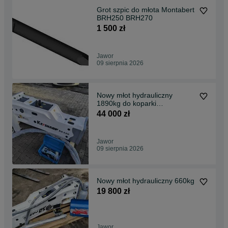
Grot szpic do młota Montabert
BRH250 BRH270
1 500 zł
Jawor
09 sierpnia 2026
Nowy młot hydrauliczny
1890kg do koparki
gąsienicowej Cat JCB
44 000 zł
komatsu
Jawor
09 sierpnia 2026
Nowy młot hydrauliczny 660kg
19 800 zł
Jawor