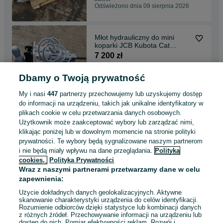
Odświeżono dnia 09 sierpnia 2026
Młot hydrauliczny do mini
koparki JCB Kubota Cat
yanmar 93kg nowy
7 200 zł
Dbamy o Twoją prywatność
Jawor
Odświeżono dnia 09 sierpnia 2026
My i nasi
447
partnerzy przechowujemy lub uzyskujemy dostęp
do informacji na urządzeniu, takich jak unikalne identyfikatory w
plikach cookie w celu przetwarzania danych osobowych.
Nowe Szybkozlacze S60 S6
Użytkownik może zaakceptować wybory lub zarządzać nimi,
Volvo engcon
klikając poniżej lub w dowolnym momencie na stronie polityki
10 500 zł
prywatności. Te wybory będą sygnalizowane naszym partnerom
i nie będą miały wpływu na dane przeglądania.
Polityka
cookies,
Polityka Prywatności
Jawor
Wraz z naszymi partnerami przetwarzamy dane w celu
Odświeżono dnia 08 sierpnia 2026
zapewnienia:
Użycie dokładnych danych geolokalizacyjnych. Aktywne
skanowanie charakterystyki urządzenia do celów identyfikacji.
Rozumienie odbiorców dzięki statystyce lub kombinacji danych
1
2
3
...
7
z różnych źródeł. Przechowywanie informacji na urządzeniu lub
dostęp do nich. Pomiar efektywności reklam. Rozwój i